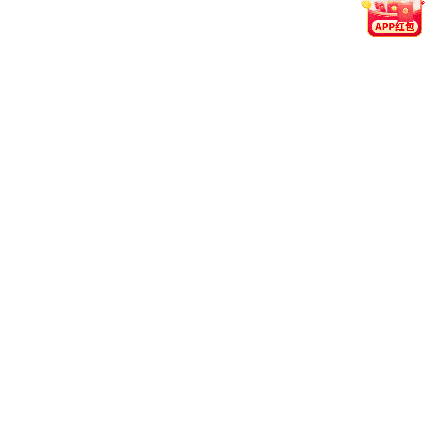
作为明星球员，哈登一直以来都是众多球迷心目中的
偶像。在这样一个备受关注的时刻，他遭遇如此尴尬
局面，自然令不少粉丝感到遗憾。不过，无论是在社
交媒体上还是现场观众席上，都可以看到粉丝们给予
他的支持，他们希望他能够早日恢复健康，并继续带
领球队奋勇向前。
与此同时，球队内部也充满了期待。管理层和教练组
相信，即便当前遭遇挫折，只要维持信念并进行必要
调整，就一定能迎来逆转。每个队友都明白团结一致
的重要性，因此更多的是鼓励与支持，而非责备，这
样才能凝聚起强大的集体力量，共同面对接下来的挑
战。
最终，在经历过这样的风波之后，相信无论结果如