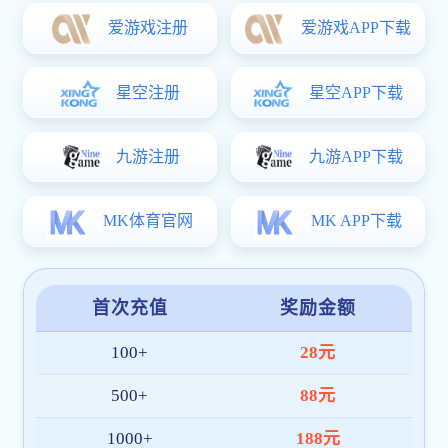
梅西在22年世界杯中传球穿透防线次数遥
遥领先达19次
在2022年卡塔尔世界杯上，阿根廷足球明星梅西展现
了他无与伦比的传球能力，尤其是在穿透防线方面的
数据更是令人瞩目。他以19次的传球穿透防线次数遥
遥领先于其他球员，充分展示了他的技术和视野。这
一成绩不仅体现了梅西个人的卓越才华，也为阿根廷
队的进攻提供了强大的支持。本文将从四个方面详细
探讨梅西在本届世界杯中穿透防线传球的表现，包括
其重要性、战术应用、对球队影响以及个人成就，以